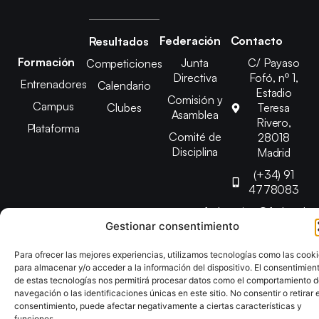
Federación
Contacto
Resultados
Formación
Junta
C/ Payaso
Competiciones
Directiva
Fofó, nº 1,
Entrenadores
Calendario
Estadio
Comisión y
Campus
Clubes
Teresa
Asamblea
Rivero,
Plataforma
Comité de
28018
Disciplina
Madrid
(+34) 91
4778083
federacion@fedmadt
Gestionar consentimiento
Para ofrecer las mejores experiencias, utilizamos tecnologías como las cook
Copyright © 2025 Federación Madrileña de Tenis de Mesa |
para almacenar y/o acceder a la información del dispositivo. El consentimien
Desarrollado por
TOOOLS
de estas tecnologías nos permitirá procesar datos como el comportamiento 
navegación o las identificaciones únicas en este sitio. No consentir o retirar e
consentimiento, puede afectar negativamente a ciertas características y
Aviso Legal
Política de Cookies
Política de Privacidad
funciones.