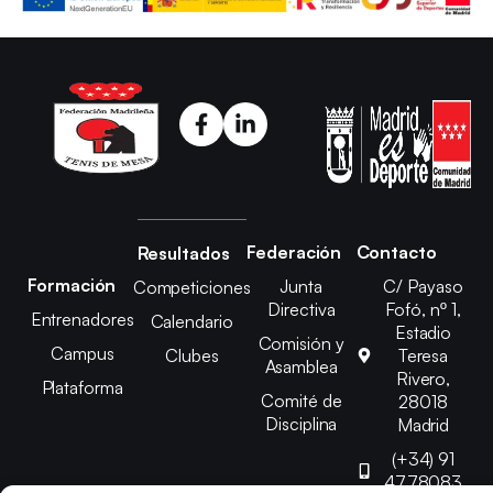
Federación
Contacto
Resultados
Formación
Junta
C/ Payaso
Competiciones
Directiva
Fofó, nº 1,
Entrenadores
Calendario
Estadio
Comisión y
Campus
Clubes
Teresa
Asamblea
Rivero,
Plataforma
Comité de
28018
Disciplina
Madrid
(+34) 91
4778083