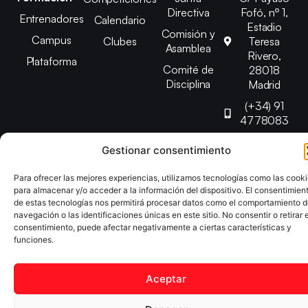
Directiva
Fofó, nº 1,
Entrenadores
Calendario
Estadio
Comisión y
Campus
Clubes
Teresa
Asamblea
Rivero,
Plataforma
Comité de
28018
Disciplina
Madrid
(+34) 91
4778083
federacion@fedmadt
Gestionar consentimiento
Para ofrecer las mejores experiencias, utilizamos tecnologías como las cook
Copyright © 2025 Federación Madrileña de Tenis de Mesa |
para almacenar y/o acceder a la información del dispositivo. El consentimien
Desarrollado por
TOOOLS
de estas tecnologías nos permitirá procesar datos como el comportamiento 
navegación o las identificaciones únicas en este sitio. No consentir o retirar e
consentimiento, puede afectar negativamente a ciertas características y
Aviso Legal
Política de Cookies
Política de Privacidad
funciones.
Declaración de Accesibilidad
Aceptar