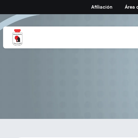
Afiliación
Área 
Mireia Cifuentes, sub