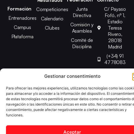
Formación
Junta
C/ Payaso
Competiciones
Directiva
Fofó, nº 1,
Entrenadores
Calendario
Estadio
Comisión y
Campus
Clubes
Teresa
Asamblea
Rivero,
Plataforma
Comité de
28018
Disciplina
Madrid
(+34) 91
4778083
federacion@fedmadt
Gestionar consentimiento
Para ofrecer las mejores experiencias, utilizamos tecnologías como las cook
Copyright © 2025 Federación Madrileña de Tenis de Mesa |
para almacenar y/o acceder a la información del dispositivo. El consentimien
Desarrollado por
TOOOLS
de estas tecnologías nos permitirá procesar datos como el comportamiento 
navegación o las identificaciones únicas en este sitio. No consentir o retirar e
consentimiento, puede afectar negativamente a ciertas características y
Aviso Legal
Política de Cookies
Política de Privacidad
funciones.
Declaración de Accesibilidad
Aceptar