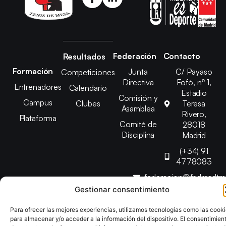
Federación
Contacto
Resultados
Formación
Junta
C/ Payaso
Competiciones
Directiva
Fofó, nº 1,
Entrenadores
Calendario
Estadio
Comisión y
Campus
Clubes
Teresa
Asamblea
Rivero,
Plataforma
Comité de
28018
Disciplina
Madrid
(+34) 91
4778083
federacion@fedmadt
Gestionar consentimiento
Copyright © 2025 Federación Madrileña de Tenis de Mesa |
Para ofrecer las mejores experiencias, utilizamos tecnologías como las cook
Desarrollado por
TOOOLS
para almacenar y/o acceder a la información del dispositivo. El consentimien