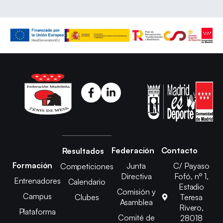
Federación
Contacto
Resultados
Formación
Junta
C/ Payaso
Competiciones
Directiva
Fofó, nº 1,
Entrenadores
Calendario
Estadio
Comisión y
Campus
Clubes
Teresa
Asamblea
Rivero,
Plataforma
Comité de
28018