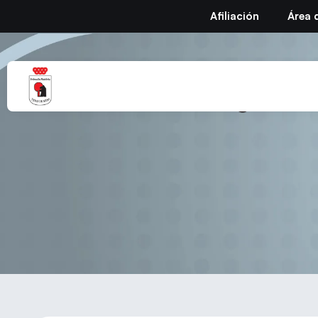
Afiliación
Área 
Juegos De