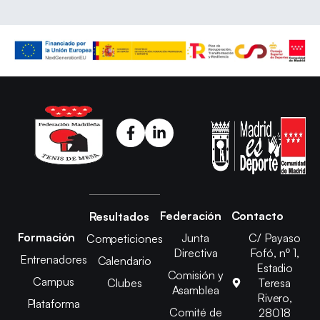
Federación
Contacto
Resultados
Formación
Junta
C/ Payaso
Competiciones
Directiva
Fofó, nº 1,
Entrenadores
Calendario
Estadio
Comisión y
Campus
Clubes
Teresa
Asamblea
Rivero,
Plataforma
Comité de
28018