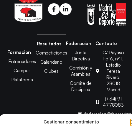
Federación
Contacto
Resultados
Formación
Junta
C/ Payaso
Competiciones
Directiva
Fofó, nº 1,
Entrenadores
Calendario
Estadio
Comisión y
Campus
Clubes
Teresa
Asamblea
Rivero,
Plataforma
Comité de
28018
Disciplina
Madrid
(+34) 91
4778083
federacion@fedmadt
Gestionar consentimiento