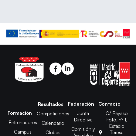
Federación
Contacto
Resultados
Formación
Junta
C/ Payaso
Competiciones
Directiva
Fofó, nº 1,
Entrenadores
Calendario
Estadio
Comisión y
Campus
Clubes
Teresa
Asamblea