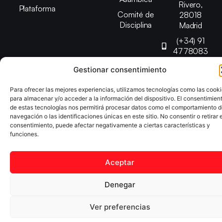
Rivero,
Plataforma
Comité de
28018
Disciplina
Madrid
(+34) 91
4778083
federacion@fedmadt
Gestionar consentimiento
Para ofrecer las mejores experiencias, utilizamos tecnologías como las cook
Copyright © 2025 Federación Madrileña de Tenis de Mesa |
para almacenar y/o acceder a la información del dispositivo. El consentimien
Desarrollado por
TOOOLS
de estas tecnologías nos permitirá procesar datos como el comportamiento 
navegación o las identificaciones únicas en este sitio. No consentir o retirar e
consentimiento, puede afectar negativamente a ciertas características y
Aviso Legal
Política de Cookies
Política de Privacidad
funciones.
Declaración de Accesibilidad
Aceptar
Denegar
Ver preferencias