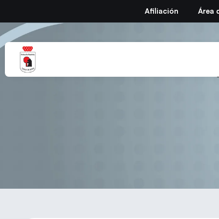
Afiliación
Área 
JOOLA Europ