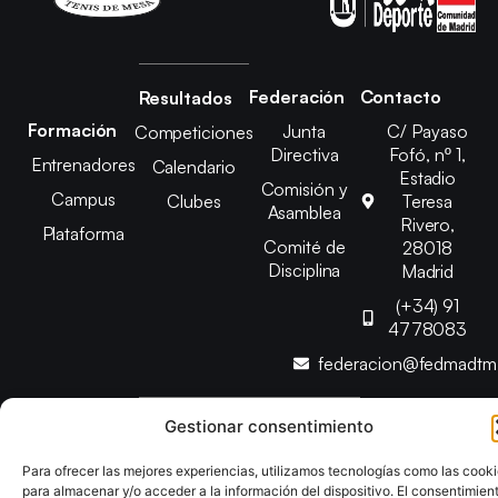
Federación
Contacto
Resultados
Formación
Junta
C/ Payaso
Competiciones
Directiva
Fofó, nº 1,
Entrenadores
Calendario
Estadio
Comisión y
Campus
Clubes
Teresa
Asamblea
Rivero,
Plataforma
Comité de
28018
Disciplina
Madrid
(+34) 91
4778083
federacion@fedmadt
Gestionar consentimiento
Copyright © 2025 Federación Madrileña de Tenis de Mesa |
Desarrollado por
TOOOLS
Para ofrecer las mejores experiencias, utilizamos tecnologías como las cook
para almacenar y/o acceder a la información del dispositivo. El consentimien