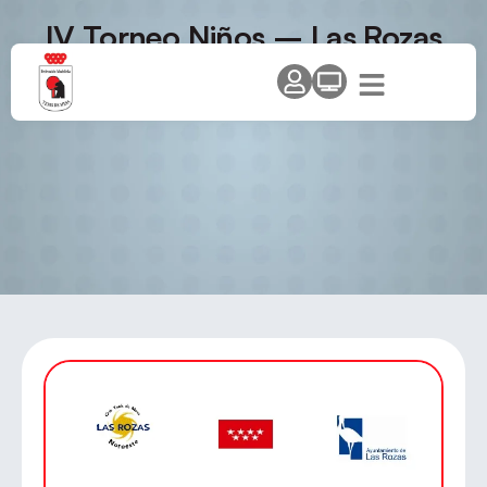
IV Torneo Niños – Las Rozas
TM