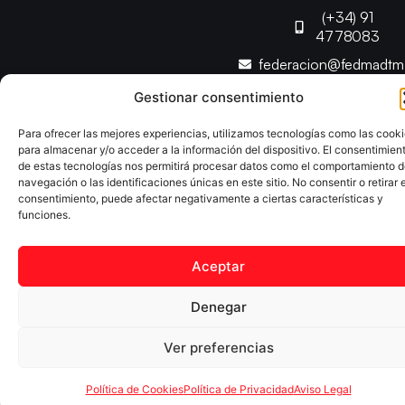
(+34) 91
4778083
federacion@fedmadt
Gestionar consentimiento
Copyright © 2025 Federación Madrileña de Tenis de Mesa |
Para ofrecer las mejores experiencias, utilizamos tecnologías como las cook
Desarrollado por
TOOOLS
para almacenar y/o acceder a la información del dispositivo. El consentimien
de estas tecnologías nos permitirá procesar datos como el comportamiento 
navegación o las identificaciones únicas en este sitio. No consentir o retirar e
Aviso Legal
Política de Cookies
Política de Privacidad
consentimiento, puede afectar negativamente a ciertas características y
Declaración de Accesibilidad
funciones.
Aceptar
Denegar
Ver preferencias
Política de Cookies
Política de Privacidad
Aviso Legal