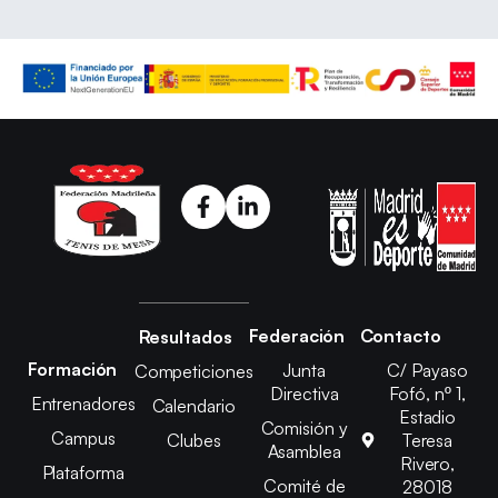
Federación
Contacto
Resultados
Formación
Junta
C/ Payaso
Competiciones
Directiva
Fofó, nº 1,
Entrenadores
Calendario
Estadio
Comisión y
Campus
Clubes
Teresa
Asamblea
Rivero,
Plataforma
Comité de
28018