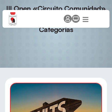
III Open «Circuito Comunidad»
– Torneo San Miguel 2013 de
Tenis de Mesa – Villalbilla –
Categorías