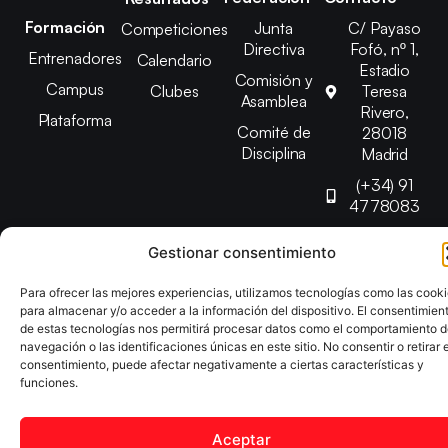
Formación
Junta
C/ Payaso
Competiciones
Directiva
Fofó, nº 1,
Entrenadores
Calendario
Estadio
Comisión y
Campus
Clubes
Teresa
Asamblea
Rivero,
Plataforma
Comité de
28018
Disciplina
Madrid
(+34) 91
4778083
federacion@fedmadt
Gestionar consentimiento
Para ofrecer las mejores experiencias, utilizamos tecnologías como las cook
Copyright © 2025 Federación Madrileña de Tenis de Mesa |
para almacenar y/o acceder a la información del dispositivo. El consentimien
Desarrollado por
TOOOLS
de estas tecnologías nos permitirá procesar datos como el comportamiento 
navegación o las identificaciones únicas en este sitio. No consentir o retirar e
consentimiento, puede afectar negativamente a ciertas características y
Aviso Legal
Política de Cookies
Política de Privacidad
funciones.
Declaración de Accesibilidad
Aceptar