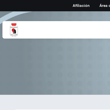
Afiliación
Área 
I Torneo S