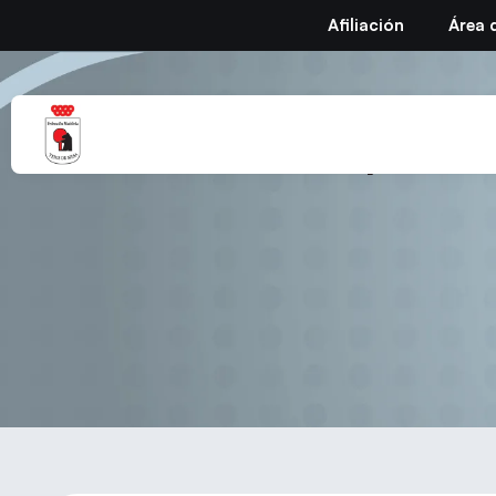
Afiliación
Área 
I Open d