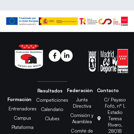
Federación
Contacto
Resultados
Formación
Junta
C/ Payaso
Competiciones
Directiva
Fofó, nº 1,
Entrenadores
Calendario
Estadio
Comisión y
Campus
Clubes
Teresa
Asamblea
Rivero,
Plataforma
Comité de
28018