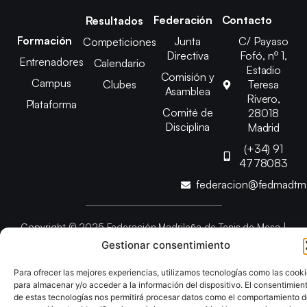
Federación
Contacto
Resultados
Formación
Junta
C/ Payaso
Competiciones
Directiva
Fofó, nº 1,
Entrenadores
Calendario
Estadio
Comisión y
Campus
Clubes
Teresa
Asamblea
Rivero,
Plataforma
Comité de
28018
Disciplina
Madrid
(+34) 91
4778083
federacion@fedmadt
Copyright © 2025 Federación Madrileña de Tenis de Mesa |
Desarrollado por
TOOOLS
Gestionar consentimiento
Para ofrecer las mejores experiencias, utilizamos tecnologías como las cook
Aviso Legal
Política de Cookies
Política de Privacidad
para almacenar y/o acceder a la información del dispositivo. El consentimien
Declaración de Accesibilidad
de estas tecnologías nos permitirá procesar datos como el comportamiento 