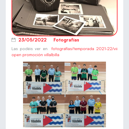
23/05/2022
Fotografías
Las podéis ver en
fotografías/temporada 2021-22/vii
open promoción villalbilla