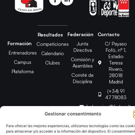
Federación
Contacto
Resultados
Formación
Junta
C/ Payaso
Competiciones
Directiva
Fofó, nº 1,
Entrenadores
Calendario
Estadio
Comisión y
Campus
Clubes
Teresa
Asamblea
Rivero,
Plataforma
Comité de
28018
Disciplina
Madrid
(+34) 91
4778083
federacion@fedmadt
Gestionar consentimiento
Copyright © 2025 Federación Madrileña de Tenis de Mesa |
Para ofrecer las mejores experiencias, utilizamos tecnologías como las cook
Desarrollado por
TOOOLS
para almacenar y/o acceder a la información del dispositivo. El consentimien