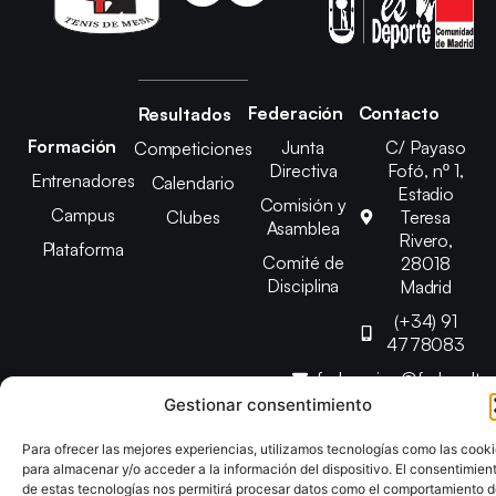
Federación
Contacto
Resultados
Formación
Junta
C/ Payaso
Competiciones
Directiva
Fofó, nº 1,
Entrenadores
Calendario
Estadio
Comisión y
Campus
Clubes
Teresa
Asamblea
Rivero,
Plataforma
Comité de
28018
Disciplina
Madrid
(+34) 91
4778083
federacion@fedmadt
Gestionar consentimiento
Copyright © 2025 Federación Madrileña de Tenis de Mesa |
Para ofrecer las mejores experiencias, utilizamos tecnologías como las cook
Desarrollado por
TOOOLS
para almacenar y/o acceder a la información del dispositivo. El consentimien
de estas tecnologías nos permitirá procesar datos como el comportamiento 