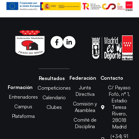
Federación
Contacto
Resultados
Formación
Junta
C/ Payaso
Competiciones
Directiva
Fofó, nº 1,
Entrenadores
Calendario
Estadio
Comisión y
Campus
Clubes
Teresa
Asamblea
Rivero,
Plataforma
Comité de
28018
Disciplina
Madrid
(+34) 91