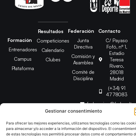
Federación
Contacto
Resultados
Formación
Junta
C/ Payaso
Competiciones
Directiva
Fofó, nº 1,
Entrenadores
Calendario
Estadio
Comisión y
Campus
Clubes
Teresa
Asamblea
Rivero,
Plataforma
Comité de
28018
Disciplina
Madrid
(+34) 91
4778083
federacion@fedmadt
Gestionar consentimiento
Copyright © 2025 Federación Madrileña de Tenis de Mesa |
Para ofrecer las mejores experiencias, utilizamos tecnologías como las cook
Desarrollado por
TOOOLS
para almacenar y/o acceder a la información del dispositivo. El consentimien
de estas tecnologías nos permitirá procesar datos como el comportamiento 