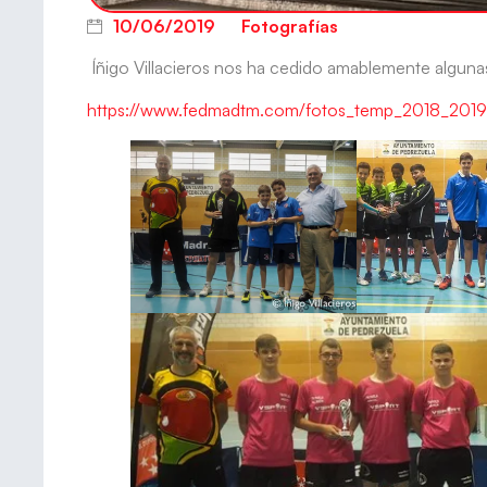
10/06/2019
Fotografías
Íñigo Villacieros nos ha cedido amablemente algunas
https://www.fedmadtm.com/fotos_temp_2018_2019