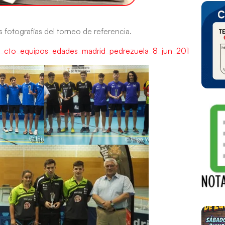
 fotografías del torneo de referencia.
_cto_equipos_edades_madrid_pedrezuela_8_jun_2019.php