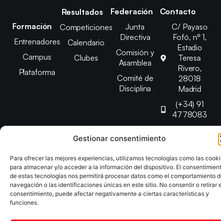
Federación
Contacto
Resultados
Formación
Junta
C/ Payaso
Competiciones
Directiva
Fofó, nº 1,
Entrenadores
Calendario
Estadio
Comisión y
Campus
Clubes
Teresa
Asamblea
Rivero,
Plataforma
Comité de
28018
Disciplina
Madrid
(+34) 91
4778083
federacion@fedmadt
Gestionar consentimiento
Para ofrecer las mejores experiencias, utilizamos tecnologías como las cook
Copyright © 2025 Federación Madrileña de Tenis de Mesa |
para almacenar y/o acceder a la información del dispositivo. El consentimien
Desarrollado por
TOOOLS
de estas tecnologías nos permitirá procesar datos como el comportamiento 
navegación o las identificaciones únicas en este sitio. No consentir o retirar e
consentimiento, puede afectar negativamente a ciertas características y
Aviso Legal
Política de Cookies
Política de Privacidad
funciones.
Declaración de Accesibilidad