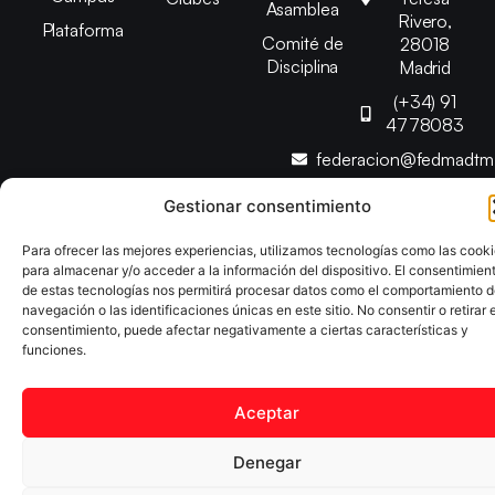
Asamblea
Rivero,
Plataforma
Comité de
28018
Disciplina
Madrid
(+34) 91
4778083
federacion@fedmadt
Gestionar consentimiento
Copyright © 2025 Federación Madrileña de Tenis de Mesa |
Desarrollado por
TOOOLS
Para ofrecer las mejores experiencias, utilizamos tecnologías como las cook
para almacenar y/o acceder a la información del dispositivo. El consentimien
de estas tecnologías nos permitirá procesar datos como el comportamiento 
navegación o las identificaciones únicas en este sitio. No consentir o retirar e
Aviso Legal
Política de Cookies
Política de Privacidad
consentimiento, puede afectar negativamente a ciertas características y
Declaración de Accesibilidad
funciones.
Aceptar
Denegar