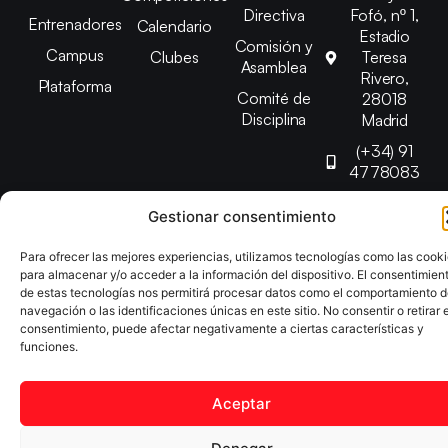
Directiva
Fofó, nº 1,
Entrenadores
Calendario
Estadio
Comisión y
Campus
Clubes
Teresa
Asamblea
Rivero,
Plataforma
Comité de
28018
Disciplina
Madrid
(+34) 91
4778083
federacion@fedmadt
Gestionar consentimiento
Para ofrecer las mejores experiencias, utilizamos tecnologías como las cook
Copyright © 2025 Federación Madrileña de Tenis de Mesa |
para almacenar y/o acceder a la información del dispositivo. El consentimien
Desarrollado por
TOOOLS
de estas tecnologías nos permitirá procesar datos como el comportamiento 
navegación o las identificaciones únicas en este sitio. No consentir o retirar e
consentimiento, puede afectar negativamente a ciertas características y
Aviso Legal
Política de Cookies
Política de Privacidad
funciones.
Declaración de Accesibilidad
Aceptar