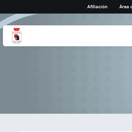
Afiliación
Área 
Final de Talentos C