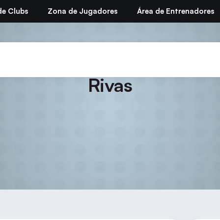
de Clubs
Zona de Jugadores
Área de Entrenadores
ircuito de Promoción «Com
Rivas