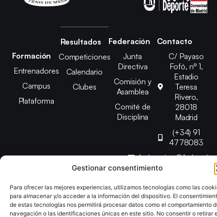
Federación
Contacto
Resultados
Formación
Junta
C/ Payaso
Competiciones
Directiva
Fofó, nº 1,
Entrenadores
Calendario
Estadio
Comisión y
Campus
Clubes
Teresa
Asamblea
Rivero,
Plataforma
Comité de
28018
Disciplina
Madrid
(+34) 91
4778083
federacion@fedmadt
Gestionar consentimiento
Copyright © 2025 Federación Madrileña de Tenis de Mesa |
Para ofrecer las mejores experiencias, utilizamos tecnologías como las cook
para almacenar y/o acceder a la información del dispositivo. El consentimien
Desarrollado por
TOOOLS
de estas tecnologías nos permitirá procesar datos como el comportamiento 
navegación o las identificaciones únicas en este sitio. No consentir o retirar e