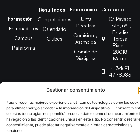
Federación
Contacto
Resultados
Formación
Junta
C/ Payaso
Competiciones
Directiva
Fofó, nº 1,
Entrenadores
Calendario
Estadio
Comisión y
Campus
Clubes
Teresa
Asamblea
Rivero,
Plataforma
Comité de
28018
Disciplina
Madrid
(+34) 91
4778083
federacion@fedmadt
Gestionar consentimiento
Para ofrecer las mejores experiencias, utilizamos tecnologías como las cook
Copyright © 2025 Federación Madrileña de Tenis de Mesa |
para almacenar y/o acceder a la información del dispositivo. El consentimien
Desarrollado por
TOOOLS
de estas tecnologías nos permitirá procesar datos como el comportamiento 
navegación o las identificaciones únicas en este sitio. No consentir o retirar e
consentimiento, puede afectar negativamente a ciertas características y
Aviso Legal
Política de Cookies
Política de Privacidad
funciones.
Declaración de Accesibilidad