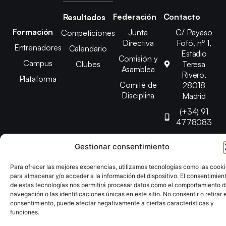
Federación
Contacto
Resultados
Formación
Junta
C/ Payaso
Competiciones
Directiva
Fofó, nº 1,
Entrenadores
Calendario
Estadio
Comisión y
Campus
Clubes
Teresa
Asamblea
Rivero,
Plataforma
Comité de
28018
Disciplina
Madrid
(+34) 91
4778083
federacion@fedmadt
Gestionar consentimiento
Para ofrecer las mejores experiencias, utilizamos tecnologías como las cook
Copyright © 2025 Federación Madrileña de Tenis de Mesa |
para almacenar y/o acceder a la información del dispositivo. El consentimien
Desarrollado por
TOOOLS
de estas tecnologías nos permitirá procesar datos como el comportamiento 
navegación o las identificaciones únicas en este sitio. No consentir o retirar e
consentimiento, puede afectar negativamente a ciertas características y
Aviso Legal
Política de Cookies
Política de Privacidad
funciones.
Declaración de Accesibilidad