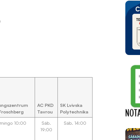
a
tungszentrum
AC PKD
SK Lvivska
Froschberg
Tavrou
Polytechnika
mingo 10:00
Sáb.
Sáb. 14:00
19:00