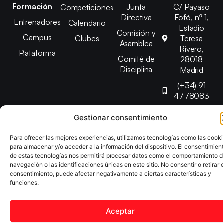
Formación
Junta
C/ Payaso
Competiciones
Directiva
Fofó, nº 1,
Entrenadores
Calendario
Estadio
Comisión y
Campus
Clubes
Teresa
Asamblea
Rivero,
Plataforma
Comité de
28018
Disciplina
Madrid
(+34) 91
4778083
federacion@fedmadt
Gestionar consentimiento
Para ofrecer las mejores experiencias, utilizamos tecnologías como las cook
Copyright © 2025 Federación Madrileña de Tenis de Mesa |
para almacenar y/o acceder a la información del dispositivo. El consentimien
Desarrollado por
TOOOLS
de estas tecnologías nos permitirá procesar datos como el comportamiento 
navegación o las identificaciones únicas en este sitio. No consentir o retirar e
consentimiento, puede afectar negativamente a ciertas características y
Aviso Legal
Política de Cookies
Política de Privacidad
funciones.
Declaración de Accesibilidad
Aceptar