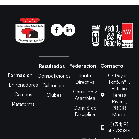
Federación
Contacto
Resultados
Formación
Junta
C/ Payaso
Competiciones
Directiva
Fofó, nº 1,
Entrenadores
Calendario
Estadio
Comisión y
Campus
Clubes
Teresa
Asamblea
Rivero,
Plataforma
Comité de
28018
Disciplina
Madrid
(+34) 91
4778083