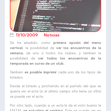
11/10/2009
Noticias
Se ha añadido, como
primera opción del menú
vertical
, la posibilidad de
ver los encuentros de la
semana
, de uno o todos los clubes, y tambien la
posibilidad de
ver todos los encuentros de la
temporada en curso de un club
.
También
es posible imprimir
cada uno de los tipos de
listados.
Desde el listado y pinchando en el partido del que se
quiera ver el acta (si el último campo «A» tiene un «SI»)
se puede ver el acta.
Por otro lado, cuando a un acta le da el visto bueno la
F.M.T.M.
se actualiza el ranking
. Éste se puede ver en