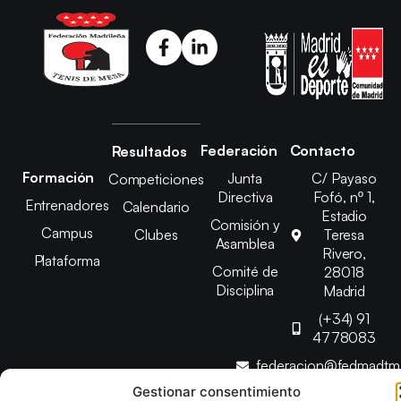
Federación
Contacto
Resultados
Formación
Junta
C/ Payaso
Competiciones
Directiva
Fofó, nº 1,
Entrenadores
Calendario
Estadio
Comisión y
Campus
Clubes
Teresa
Asamblea
Rivero,
Plataforma
Comité de
28018
Disciplina
Madrid
(+34) 91
4778083
federacion@fedmadt
Gestionar consentimiento