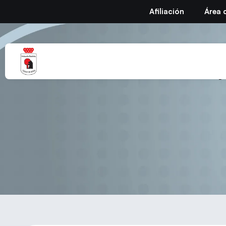
Afiliación
Área 
Dep