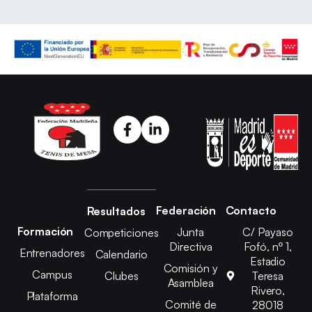
Federación
Contacto
Resultados
Formación
Junta
C/ Payaso
Competiciones
Directiva
Fofó, nº 1,
Entrenadores
Calendario
Estadio
Comisión y
Campus
Clubes
Teresa
Asamblea
Rivero,
Plataforma
Comité de
28018