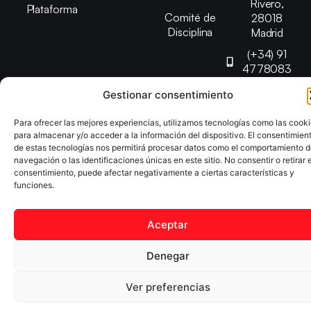
Rivero,
Plataforma
Comité de
28018
Disciplina
Madrid
(+34) 91
4778083
federacion@fedmadt
Gestionar consentimiento
Para ofrecer las mejores experiencias, utilizamos tecnologías como las cook
Copyright © 2025 Federación Madrileña de Tenis de Mesa |
para almacenar y/o acceder a la información del dispositivo. El consentimien
Desarrollado por
TOOOLS
de estas tecnologías nos permitirá procesar datos como el comportamiento 
navegación o las identificaciones únicas en este sitio. No consentir o retirar e
consentimiento, puede afectar negativamente a ciertas características y
funciones.
Aviso Legal
Política de Cookies
Política de Privacidad
Declaración de Accesibilidad
Aceptar
Denegar
Ver preferencias