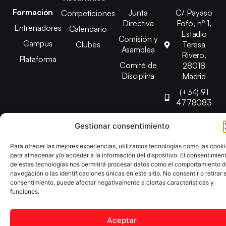
Formación
Junta
C/ Payaso
Competiciones
Directiva
Fofó, nº 1,
Entrenadores
Calendario
Estadio
Comisión y
Campus
Clubes
Teresa
Asamblea
Rivero,
Plataforma
Comité de
28018
Disciplina
Madrid
(+34) 91
4778083
federacion@fedmadt
Gestionar consentimiento
Para ofrecer las mejores experiencias, utilizamos tecnologías como las cook
Copyright © 2025 Federación Madrileña de Tenis de Mesa |
para almacenar y/o acceder a la información del dispositivo. El consentimien
Desarrollado por
TOOOLS
de estas tecnologías nos permitirá procesar datos como el comportamiento 
navegación o las identificaciones únicas en este sitio. No consentir o retirar e
consentimiento, puede afectar negativamente a ciertas características y
Aviso Legal
Política de Cookies
Política de Privacidad
funciones.
Declaración de Accesibilidad
Aceptar