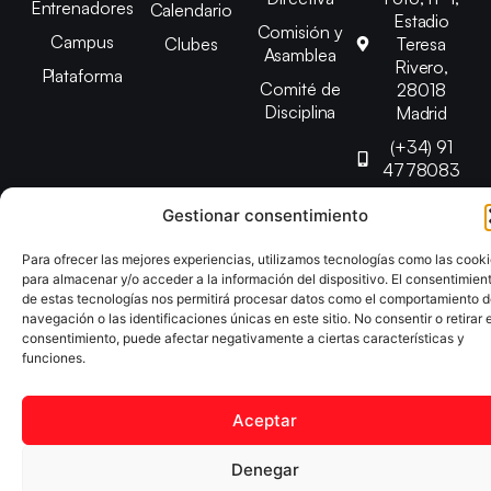
Entrenadores
Calendario
Estadio
Comisión y
Campus
Clubes
Teresa
Asamblea
Rivero,
Plataforma
Comité de
28018
Disciplina
Madrid
(+34) 91
4778083
federacion@fedmadt
Gestionar consentimiento
Para ofrecer las mejores experiencias, utilizamos tecnologías como las cook
Copyright © 2025 Federación Madrileña de Tenis de Mesa |
para almacenar y/o acceder a la información del dispositivo. El consentimien
Desarrollado por
TOOOLS
de estas tecnologías nos permitirá procesar datos como el comportamiento 
navegación o las identificaciones únicas en este sitio. No consentir o retirar e
consentimiento, puede afectar negativamente a ciertas características y
Aviso Legal
Política de Cookies
Política de Privacidad
funciones.
Declaración de Accesibilidad
Aceptar
Denegar