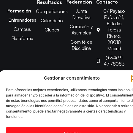
Federación
Contacto
Resultados
Formación
Junta
C/ Payaso
Competiciones
Directiva
Fofó, nº 1,
Entrenadores
Calendario
Estadio
Comisión y
Campus
Clubes
Teresa
Asamblea
Rivero,
Plataforma
Comité de
28018
Disciplina
Madrid
(+34) 91
4778083
federacion@fedmadt
Gestionar consentimiento
Para ofrecer las mejores experiencias, utilizamos tecnologías como las cook
Copyright © 2025 Federación Madrileña de Tenis de Mesa |
para almacenar y/o acceder a la información del dispositivo. El consentimien
Desarrollado por
TOOOLS
de estas tecnologías nos permitirá procesar datos como el comportamiento 
navegación o las identificaciones únicas en este sitio. No consentir o retirar e
consentimiento, puede afectar negativamente a ciertas características y
Aviso Legal
Política de Cookies
Política de Privacidad
funciones.
Declaración de Accesibilidad