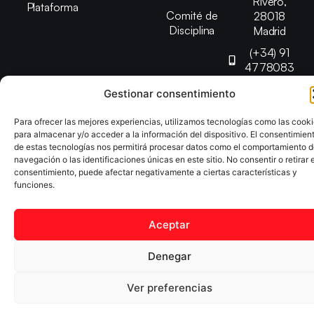
Rivero,
Plataforma
Comité de
28018
Disciplina
Madrid
(+34) 91
4778083
federacion@fedmadt
Gestionar consentimiento
Para ofrecer las mejores experiencias, utilizamos tecnologías como las cook
Copyright © 2025 Federación Madrileña de Tenis de Mesa |
para almacenar y/o acceder a la información del dispositivo. El consentimien
Desarrollado por
TOOOLS
de estas tecnologías nos permitirá procesar datos como el comportamiento 
navegación o las identificaciones únicas en este sitio. No consentir o retirar e
consentimiento, puede afectar negativamente a ciertas características y
funciones.
Aviso Legal
Política de Cookies
Política de Privacidad
Declaración de Accesibilidad
Aceptar
Denegar
Ver preferencias