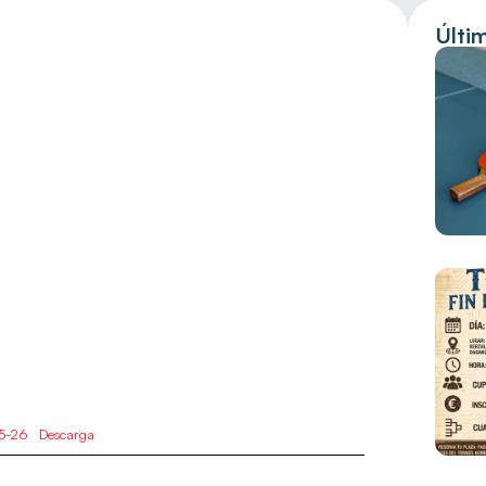
Últi
25-26
Descarga