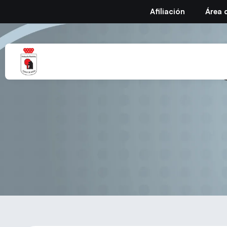
Afiliación
Área 
Circular nº48 – Entr