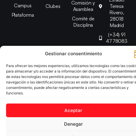
Comisión y
Campus
Clubes
Teresa
Asamblea
Rivero,
Plataforma
Comité de
28018
Disciplina
Madrid
(+34) 91
4778083
federacion@fedmadt
Gestionar consentimiento
Para ofrecer las mejores experiencias, utilizamos tecnologías como las cook
Copyright © 2025 Federación Madrileña de Tenis de Mesa |
para almacenar y/o acceder a la información del dispositivo. El consentimien
Desarrollado por
TOOOLS
de estas tecnologías nos permitirá procesar datos como el comportamiento 
navegación o las identificaciones únicas en este sitio. No consentir o retirar e
consentimiento, puede afectar negativamente a ciertas características y
Aviso Legal
Política de Cookies
Política de Privacidad
funciones.
Declaración de Accesibilidad
Aceptar
Denegar