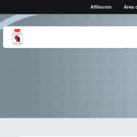
Afiliación
Área 
Circular Nº 8 Temp