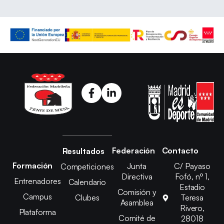
Federación
Contacto
Resultados
Formación
Junta
C/ Payaso
Competiciones
Directiva
Fofó, nº 1,
Entrenadores
Calendario
Estadio
Comisión y
Campus
Clubes
Teresa
Asamblea
Rivero,
Plataforma
Comité de
28018