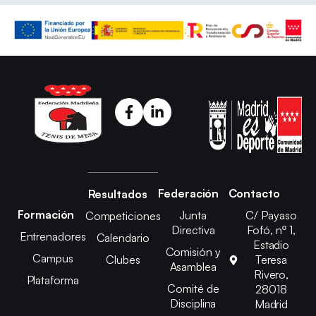
Federación
Contacto
Resultados
Formación
Junta
C/ Payaso
Competiciones
Directiva
Fofó, nº 1,
Entrenadores
Calendario
Estadio
Comisión y
Campus
Clubes
Teresa
Asamblea
Rivero,
Plataforma
Comité de
28018
Disciplina
Madrid