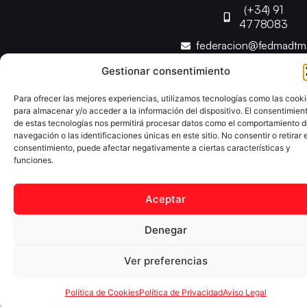
(+34) 91
4778083
federacion@fedmadt
Gestionar consentimiento
Copyright © 2025 Federación Madrileña de Tenis de Mesa |
Para ofrecer las mejores experiencias, utilizamos tecnologías como las cook
Desarrollado por
TOOOLS
para almacenar y/o acceder a la información del dispositivo. El consentimien
de estas tecnologías nos permitirá procesar datos como el comportamiento 
navegación o las identificaciones únicas en este sitio. No consentir o retirar e
Aviso Legal
Política de Cookies
Política de Privacidad
consentimiento, puede afectar negativamente a ciertas características y
Declaración de Accesibilidad
funciones.
Aceptar
Denegar
Ver preferencias
Política de Cookies
Política de Privacidad
Aviso Legal