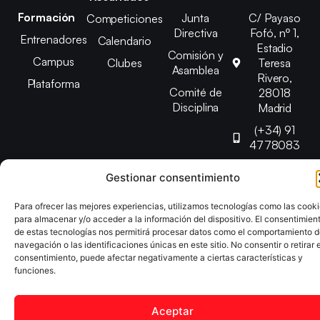
Formación
Junta
C/ Payaso
Competiciones
Directiva
Fofó, nº 1,
Entrenadores
Calendario
Estadio
Comisión y
Campus
Clubes
Teresa
Asamblea
Rivero,
Plataforma
Comité de
28018
Disciplina
Madrid
(+34) 91
4778083
federacion@fedmadt
Gestionar consentimiento
Para ofrecer las mejores experiencias, utilizamos tecnologías como las cook
Copyright © 2025 Federación Madrileña de Tenis de Mesa |
para almacenar y/o acceder a la información del dispositivo. El consentimien
Desarrollado por
TOOOLS
de estas tecnologías nos permitirá procesar datos como el comportamiento 
navegación o las identificaciones únicas en este sitio. No consentir o retirar e
consentimiento, puede afectar negativamente a ciertas características y
Aviso Legal
Política de Cookies
Política de Privacidad
funciones.
Declaración de Accesibilidad
Aceptar