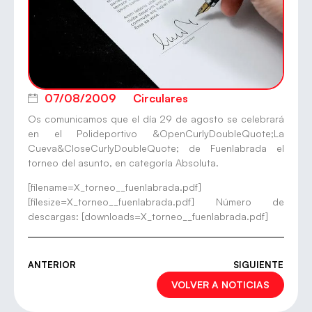
07/08/2009
Circulares
Os comunicamos que el día 29 de agosto se celebrará
en el Polideportivo &OpenCurlyDoubleQuote;La
Cueva&CloseCurlyDoubleQuote; de Fuenlabrada el
torneo del asunto, en categoría Absoluta.
[filename=X_torneo__fuenlabrada.pdf]
[filesize=X_torneo__fuenlabrada.pdf] Número de
descargas: [downloads=X_torneo__fuenlabrada.pdf]
ANTERIOR
SIGUIENTE
VOLVER A NOTICIAS