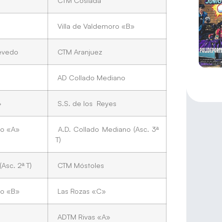
CTM Coslada
Villa de Valdemoro «B»
evedo
CTM Aranjuez
AD Collado Mediano
»
S.S. de los Reyes
ro «A»
A.D. Collado Mediano (Asc. 3ª
T)
Asc. 2ª T)
CTM Móstoles
ro «B»
Las Rozas «C»
ADTM Rivas «A»