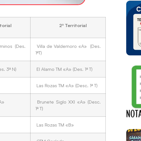
orial
2ª Territorial
inos (Des.
Villa de Valdemoro «A» (Des.
1ªT)
s. 3ª N)
El Alamo TM «A» (Des. 1ª T)
Las Rozas TM «A» (Desc. 1ª T)
A»
Brunete Siglo XXI «A» (Desc.
1ª T)
Las Rozas TM «B»