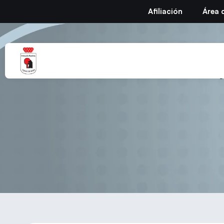
Afiliación
Área 
Circular Nº 42 – Te