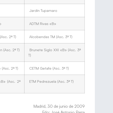
Jardín Tupamaro
o
ADTM Rivas «B»
Asc. 2ª T)
Alcobendas TM (Asc. 3ª T)
 (Asc. 2ª T)
Brunete Siglo XXI «B» (Asc. 3ª
T)
(Asc. 2ª T)
CETM Getafe (Asc. 3ª T)
B» (Asc. 2ª
ETM Pedrezuela (Asc. 3ª T)
Madrid, 30 de junio de 2009
Fdo: José Antonio Parra