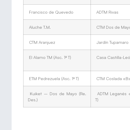
Francisco de Quevedo
ADTM Rivas
Aluche T.M.
CTM Dos de May
CTM Aranjuez
Jardín Tupamaro (
El Alamo TM (Asc. 1ª T)
Casa Castilla-León
ETM Pedrezuela (Asc. 1ª T)
CTM Coslada «B» 
Kuiket – Dos de Mayo (Re.
ADTM Leganés «
Des.)
T)